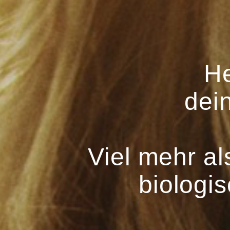
He
dei
Viel mehr a
biologis