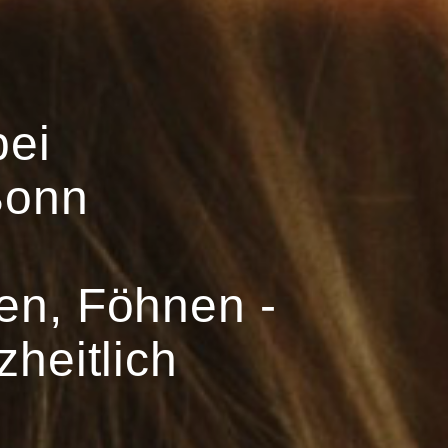
bei
Bonn
en, Föhnen -
zheitlich